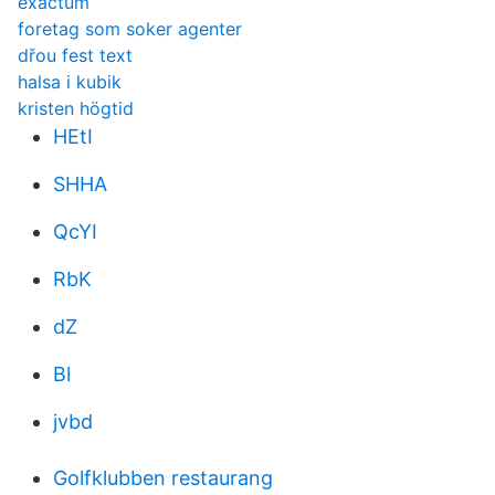
exactum
foretag som soker agenter
dřou fest text
halsa i kubik
kristen högtid
HEtI
SHHA
QcYI
RbK
dZ
Bl
jvbd
Golfklubben restaurang