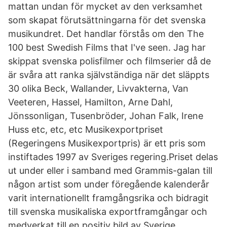
mattan undan för mycket av den verksamhet
som skapat förutsättningarna för det svenska
musikundret. Det handlar förstås om den The
100 best Swedish Films that I've seen. Jag har
skippat svenska polisfilmer och filmserier då de
är svåra att ranka självständiga när det släppts
30 olika Beck, Wallander, Livvakterna, Van
Veeteren, Hassel, Hamilton, Arne Dahl,
Jönssonligan, Tusenbröder, Johan Falk, Irene
Huss etc, etc, etc Musikexportpriset
(Regeringens Musikexportpris) är ett pris som
instiftades 1997 av Sveriges regering.Priset delas
ut under eller i samband med Grammis-galan till
någon artist som under föregående kalenderår
varit internationellt framgångsrika och bidragit
till svenska musikaliska exportframgångar och
medverkat till en positiv bild av Sverige.